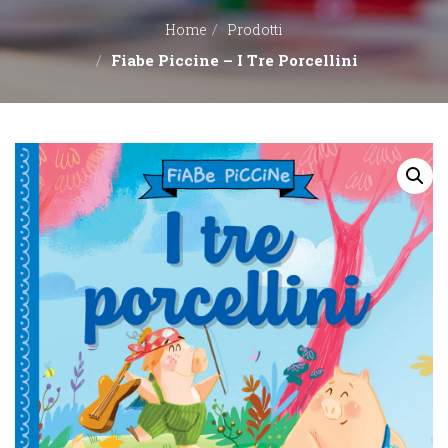
Home
Prodotti
EDITORI
Fiabe Piccine – I Tre Porcellini
CONTATTACI
LIBRERIE