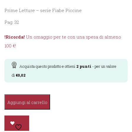
Prime Letture – serie Fiabe Piccine
Pag. 32
!Ricorda!
Un omaggio per te con una spesa di almeno
100 €!
Acquista questo prodotto e ottieni
2
punti
- per un valore
di
€
0,02
Fiabe
Aggiungi al carrello
Piccine
-
I