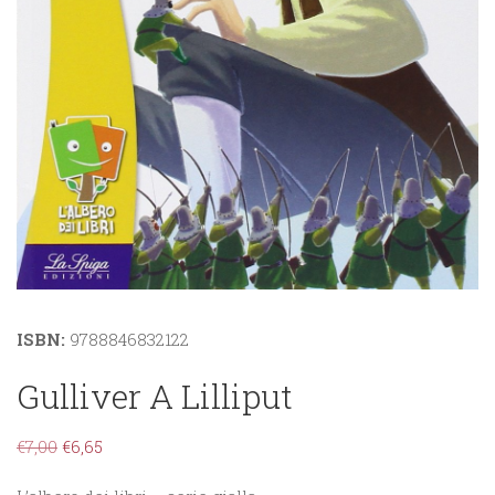
ISBN:
9788846832122
Gulliver A Lilliput
€
7,00
€
6,65