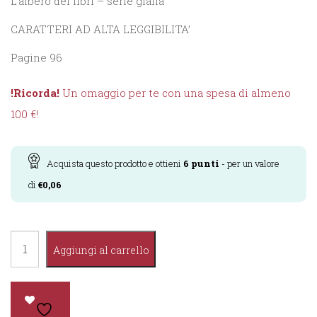
L’albero dei libri – serie gialla
CARATTERI AD ALTA LEGGIBILITA’
Pagine 96
!Ricorda!
Un omaggio per te con una spesa di almeno
100 €!
Acquista questo prodotto e ottieni
6
punti
- per un valore
di
€
0,06
Gulliver
Aggiungi al carrello
a
Lilliput
quantità