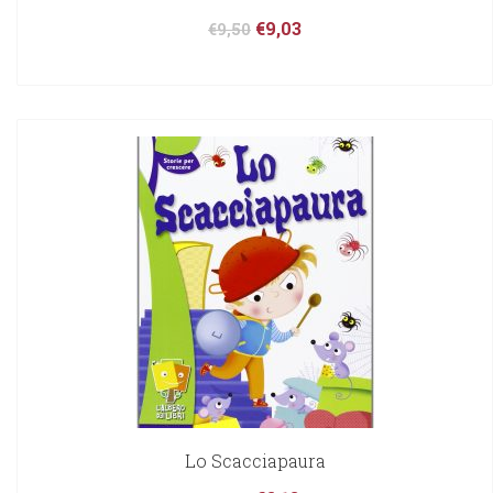
€
9,03
€
9,50
Lo Scacciapaura