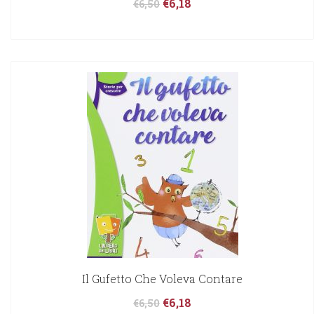
€
6,18
€
6,50
Il Gufetto Che Voleva Contare
€
6,18
€
6,50