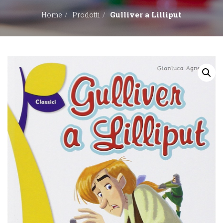
Gulliver a Lilliput
Home
Prodotti
EDITORI
CONTATTACI
LIBRERIE