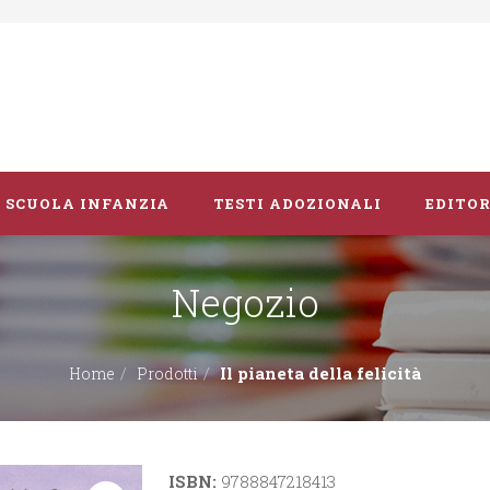
SCUOLA INFANZIA
TESTI ADOZIONALI
EDITOR
Negozio
Libri album
Vacanze
Il pianeta della felicità
Home
Prodotti
Guide didattiche
ISBN:
9788847218413