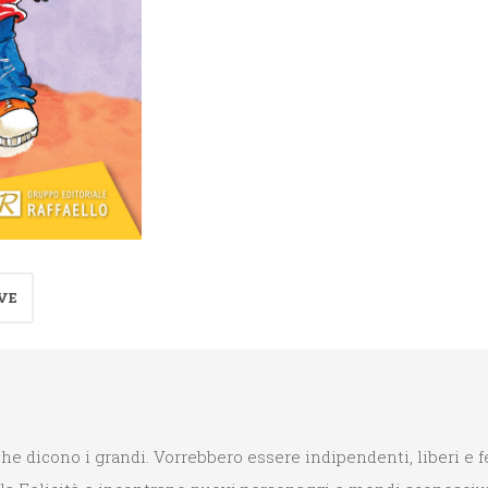
felicità
quantità
VE
e dicono i grandi. Vorrebbero essere indipendenti, liberi e fe