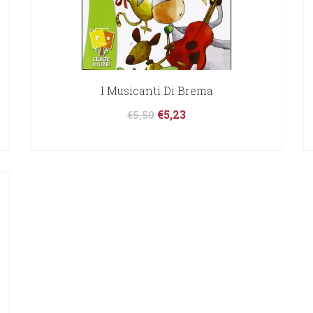
I Musicanti Di Brema
€
5,23
€
5,50