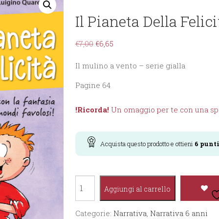
Il Pianeta Della Felici
€
7,00
€
6,65
Il mulino a vento – serie gialla
Pagine 64
!Ricorda!
Un omaggio per te con una spe
Acquista questo prodotto e ottieni
6
punt
Il
Aggiungi al carrello
pianeta
della
Categorie:
Narrativa
,
Narrativa 6 anni