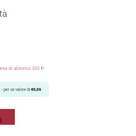
tà
sa di almeno 100 €!
i
- per un valore di
€
0,06