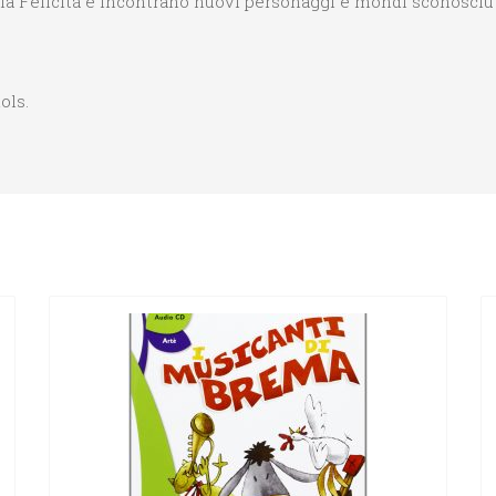
lla Felicità e incontrano nuovi personaggi e mondi sconosciut
ols.