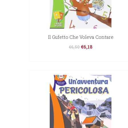
Il Gufetto Che Voleva Contare
€
6,18
€
6,50