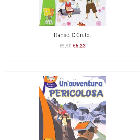
Hansel E Gretel
€
5,23
€
5,50