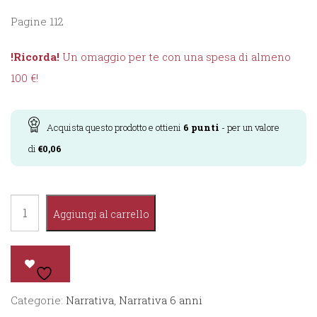
Pagine 112
!Ricorda!
Un omaggio per te con una spesa di almeno
100 €!
Acquista questo prodotto e ottieni
6
punti
- per un valore
di
€
0,06
La
Aggiungi al carrello
Fattoria
di
Prato
Fiorito
Categorie:
Narrativa
,
Narrativa 6 anni
quantità