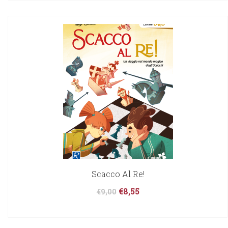
Scacco Al Re!
€
8,55
€
9,00