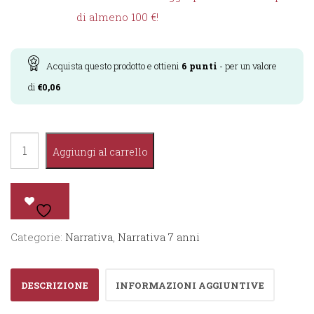
di almeno 100 €!
Acquista questo prodotto e ottieni
6
punti
- per un valore
di
€
0,06
Storie
Aggiungi al carrello
dalla
Preistoria
quantità
Categorie:
Narrativa
,
Narrativa 7 anni
DESCRIZIONE
INFORMAZIONI AGGIUNTIVE