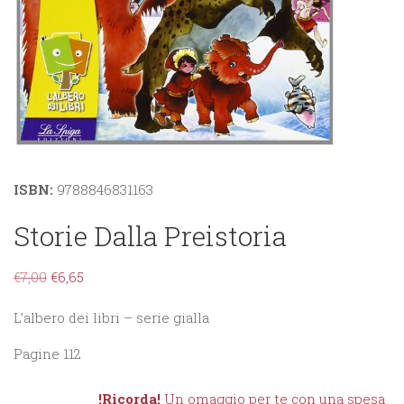
ISBN:
9788846831163
Storie Dalla Preistoria
€
7,00
€
6,65
L’albero dei libri – serie gialla
Pagine 112
!Ricorda!
Un omaggio per te con una spesa