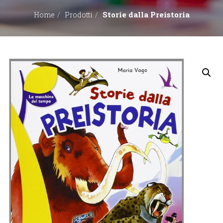
Storie dalla Preistoria
Home
Prodotti
EDITORI
CONTATTACI
LIBRERIE