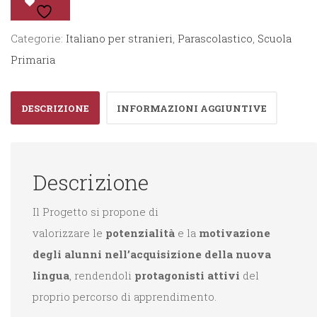
Mondo
-
Categorie:
Italiano per stranieri
,
Parascolastico
,
Scuola
Guida
Primaria
al
progetto
DESCRIZIONE
INFORMAZIONI AGGIUNTIVE
quantità
Descrizione
Il Progetto si propone di
valorizzare
le
potenzialità
e la
motivazione
degli alunni
nell’acquisizione della nuova
lingua
, rendendoli
protagonisti attivi
del
proprio percorso di apprendimento.