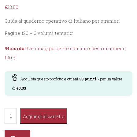
€
33,00
Guida al quaderno operativo di Italiano per stranieri
Pagine 120 + 6 volumi tematici
!Ricorda!
Un omaggio per te con una spesa di almeno
100 €!
Acquista questo prodotto e ottieni
33
punti
- per un valore
di
€
0,33
Parole
Aggiungi al carrello
per
il