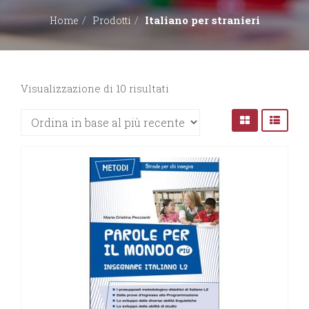
Italiano per stranieri
Home
Prodotti
EDITORI
CONTATTACI
Ordina
Visualizzazione di 10 risultati
in
LIBRERIE
base
al
più
recente