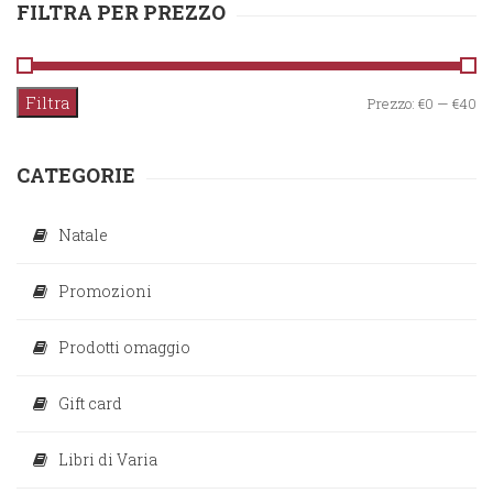
FILTRA PER PREZZO
Filtra
Pr
Pr
Prezzo:
€0
—
€40
M
M
CATEGORIE
Natale
Promozioni
Prodotti omaggio
Gift card
Libri di Varia