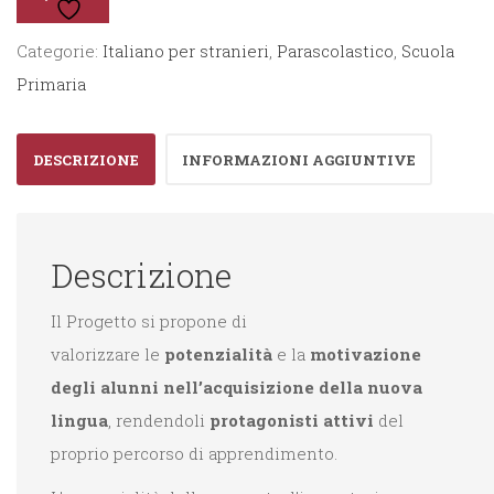
Mondo
-
Categorie:
Italiano per stranieri
,
Parascolastico
,
Scuola
Il
Primaria
tempo
del
DESCRIZIONE
INFORMAZIONI AGGIUNTIVE
cielo
e
il
Descrizione
tempo
che
Il Progetto si propone di
passa
valorizzare
le
potenzialità
e la
motivazione
quantità
degli alunni
nell’acquisizione della nuova
lingua
, rendendoli
protagonisti attivi
del
proprio percorso di apprendimento.