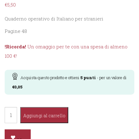
€
5,50
Quaderno operativo di Italiano per stranieri
Pagine 48
!Ricorda!
Un omaggio per te con una spesa di almeno
100 €!
Acquista questo prodotto e ottieni
5
punti
- per un valore di
€
0,05
Parole
Aggiungi al carrello
per
il