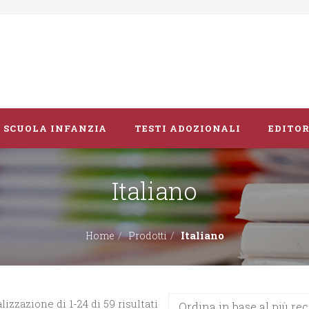
SCUOLA INFANZIA
TESTI ADOZIONALI
EDITOR
Italiano
Libri album
Vacanze
Italiano
Home
Prodotti
Guide didattiche
Ordina
lizzazione di 1-24 di 59 risultati