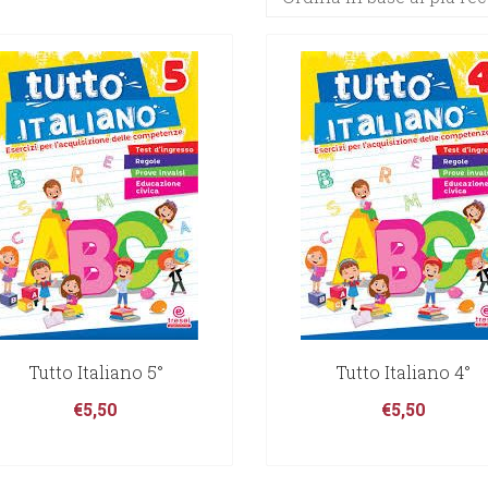
in
base
al
più
recente
Tutto Italiano 5°
Tutto Italiano 4°
€
5,50
€
5,50