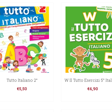
Tutto Italiano 2°
W Il Tutto Esercizi 5° Ita
€
5,50
€
4,90