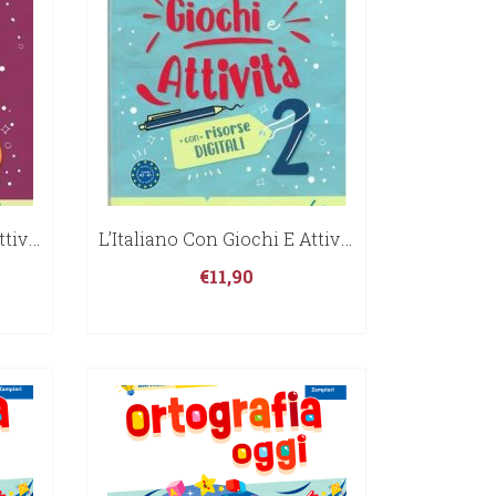
L’Italiano Con Giochi E Attività 3° B1-B2
L’Italiano Con Giochi E Attività 2° A2-B1
€
11,90