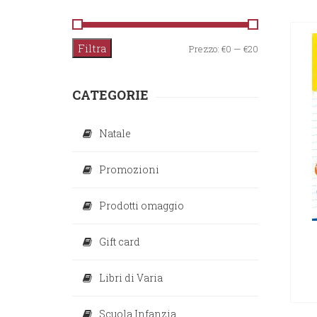
Filtra
Prezzo
Prezzo
Prezzo:
€0
—
€20
Min
Max
CATEGORIE
Natale
Promozioni
Prodotti omaggio
Gift card
Libri di Varia
Scuola Infanzia