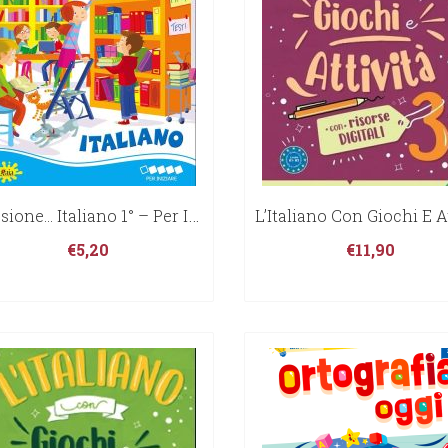
Missione… Italiano 1° – Per Iniziare
€
5,20
€
11,90