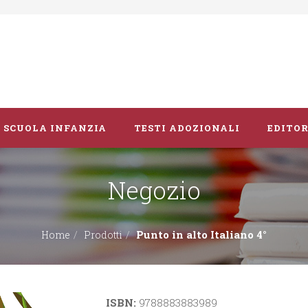
SCUOLA INFANZIA
TESTI ADOZIONALI
EDITOR
Negozio
Libri album
Vacanze
Punto in alto Italiano 4°
Home
Prodotti
Guide didattiche
ISBN:
9788883883989