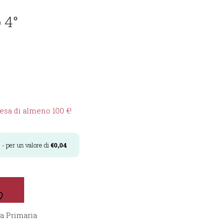
 4°
sa di almeno 100 €!
i
- per un valore di
€
0,04
a Primaria