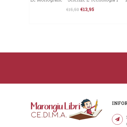
€
13,95
€
15,50
INFO