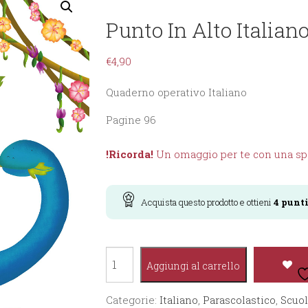
Punto In Alto Italiano
€
4,90
Quaderno operativo Italiano
Pagine 96
!Ricorda!
Un omaggio per te con una spe
Acquista questo prodotto e ottieni
4
punt
Punto
Aggiungi al carrello
in
alto
Categorie:
Italiano
,
Parascolastico
,
Scuol