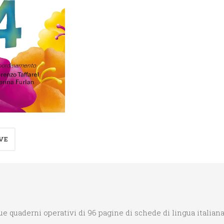
Italiano
4°
quantità
VE
que quaderni operativi di 96 pagine di schede di lingua itali