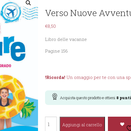
Verso Nuove Avvent
€
8,50
Libro delle vacanze
Pagine 156
!Ricorda!
Un omaggio per te con una spe
Acquista questo prodotto e ottieni
8
punt
Verso
Aggiungi al carrello
Nuove