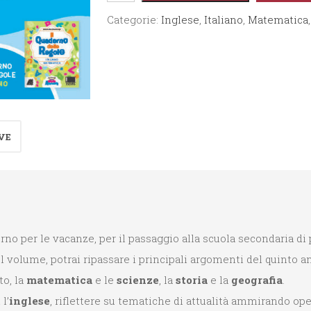
Avventure
Categorie:
Inglese
,
Italiano
,
Matematica
quantità
VE
rno per le vacanze, per il passaggio alla scuola secondaria di
 volume, potrai ripassare i principali argomenti del quinto an
to, la
matematica
e le
scienze
, la
storia
e la
geografia
.
l’
inglese
, riflettere su tematiche di attualità ammirando ope