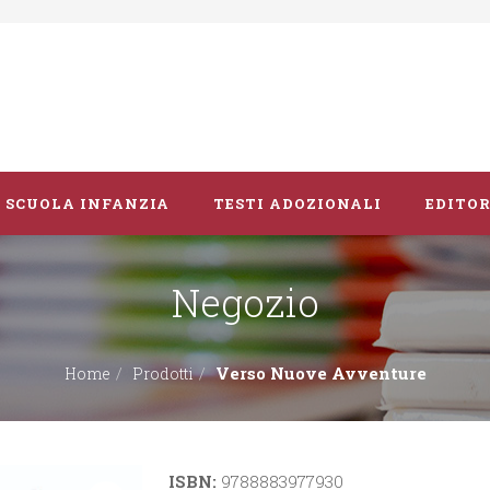
SCUOLA INFANZIA
TESTI ADOZIONALI
EDITOR
Negozio
Libri album
Vacanze
Verso Nuove Avventure
Home
Prodotti
Guide didattiche
ISBN:
9788883977930