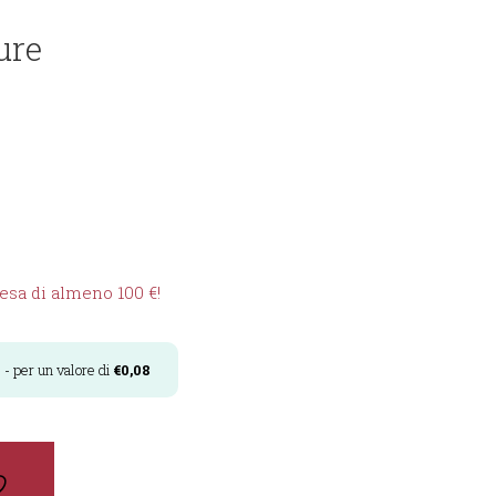
ure
sa di almeno 100 €!
i
- per un valore di
€
0,08