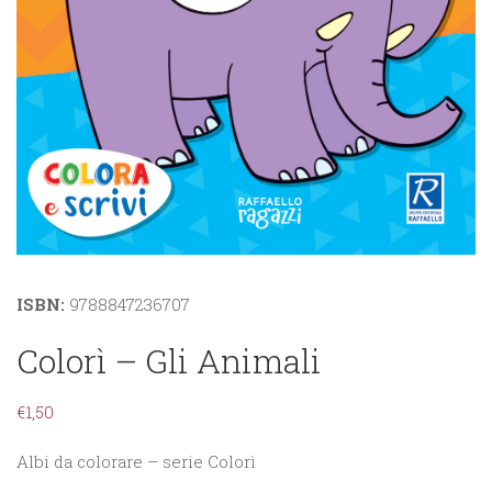
ISBN:
9788847236707
Colorì – Gli Animali
€
1,50
Albi da colorare – serie Colorì