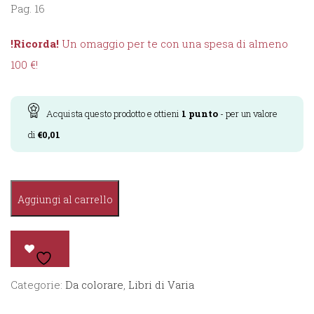
Pag. 16
!Ricorda!
Un omaggio per te con una spesa di almeno
100 €!
Acquista questo prodotto e ottieni
1
punto
- per un valore
di
€
0,01
Colorì
Aggiungi al carrello
-
Gli
Animali
quantità
Categorie:
Da colorare
,
Libri di Varia