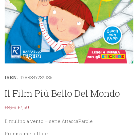
ISBN:
9788847239135
Il Film Più Bello Del Mondo
€
8,00
€
7,60
Il mulino a vento – serie AttaccaParole
Primissime letture