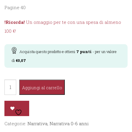
Pagine 40
!Ricorda!
Un omaggio per te con una spesa di almeno
100 €!
Acquista questo prodotto e ottieni
7
punti
- per un valore
di
€
0,07
Il
Aggiungi al carrello
Film
più
bello
del
Categorie:
Narrativa
,
Narrativa 0-6 anni
mondo