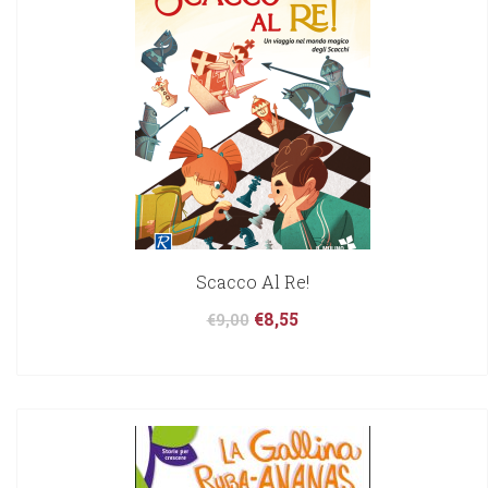
Scacco Al Re!
€
8,55
€
9,00