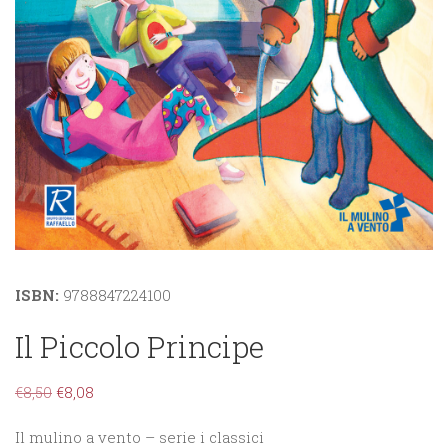
ISBN:
9788847224100
Il Piccolo Principe
€
8,50
€
8,08
Il mulino a vento – serie i classici