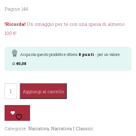
Pagine 144
!Ricorda!
Un omaggio per te con una spesa di almeno
100 €!
Acquista questo prodotto e ottieni
8
punti
- per un valore
di
€
0,08
Il
Aggiungi al carrello
Piccolo
Principe
quantità
Categorie:
Narrativa
,
Narrativa I Classici