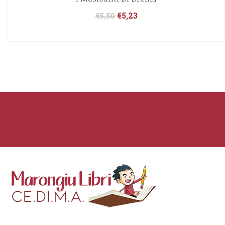
€
5,23
€
5,50